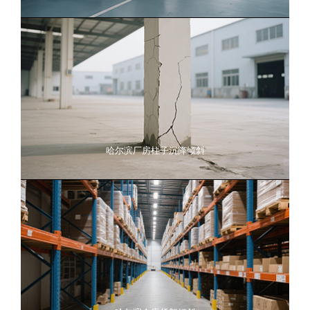
哈尔滨厂房柱子沉降倾斜