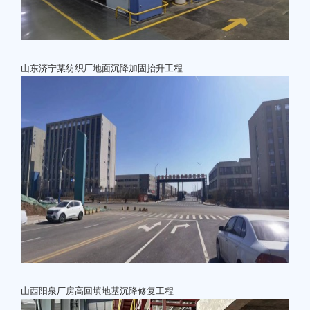
山东济宁某纺织厂地面沉降加固抬升工程
山西阳泉厂房高回填地基沉降修复工程