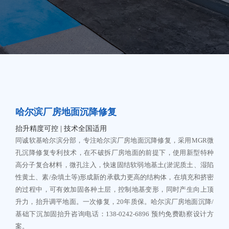
哈尔滨厂房地面沉降修复
抬升精度可控 | 技术全国适用
同诚软基哈尔滨分部，专注哈尔滨厂房地面沉降修复，采用MGR微
孔沉降修复专利技术，在不破拆厂房地面的前提下，使用新型特种
高分子复合材料，微孔注入，快速固结软弱地基土(淤泥质土、湿陷
性黄土、素/杂填土等)形成新的承载力更高的结构体，在填充和挤密
的过程中，可有效加固各种土层，控制地基变形，同时产生向上顶
升力，抬升调平地面。一次修复，20年质保。哈尔滨厂房地面沉降/
基础下沉加固抬升咨询电话：138-0242-6896 预约免费勘察设计方
案。