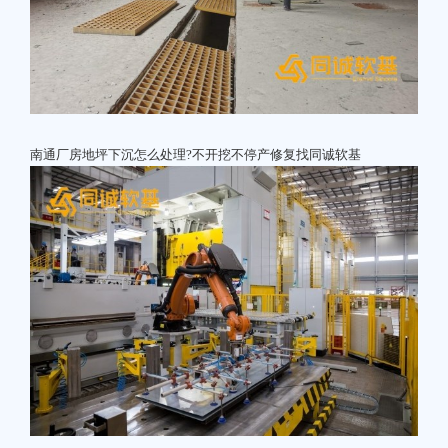
南通厂房地坪下沉怎么处理?不开挖不停产修复找同诚软基